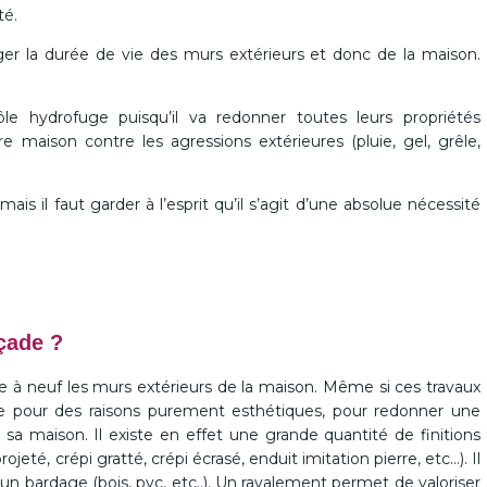
té.
r la durée de vie des murs extérieurs et donc de la maison.
le hydrofuge puisqu’il va redonner toutes leurs propriétés
 maison contre les agressions extérieures (pluie, gel, grêle,
ais il faut garder à l’esprit qu’il s’agit d’une absolue nécessité
çade ?
à neuf les murs extérieurs de la maison. Même si ces travaux
aire pour des raisons purement esthétiques, pour redonner une
sa maison. Il existe en effet une grande quantité de finitions
ojeté, crépi gratté, crépi écrasé, enduit imitation pierre, etc…). Il
un bardage (bois, pvc, etc..). Un ravalement permet de valoriser